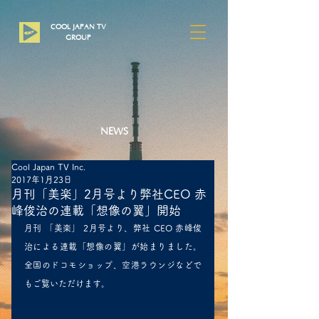
COOL JAPAN TV
​GROUP
NEWS
Cool Japan TV Inc.
2017年1月23日
月刊「美楽」2月号より弊社CEO 赤
峰俊治の連載「想像の翼」開始
月刊 「美楽」 2月号より、弊社 CEO 赤峰俊
治による連載「想像の翼」が始まりました。
全国のドコモショップ、空港ラウンジなどで
もご覧いただけます。