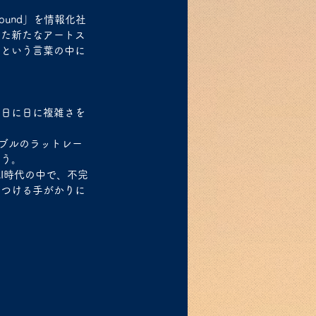
found」を情報化社
けた新たなアートス
」という言葉の中に
、日に日に複雑さを
バブルのラットレー
よう。
AI時代の中で、不完
見つける手がかりに