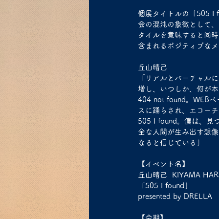
個展タイトルの「505 I
会の混沌の象徴として、
タイルを意味すると同時
含まれるポジティブなメ
丘山晴己
「リアルとバーチャルに
増し、いつしか、何が本
404 not foun
スに踊らされ、エコーチ
505 I found。
全な人間が生み出す想像
なると信じている」
【イベント名】
丘山晴己  KIYAMA HARUKI
「505 I found」
presented by DRELLA
【会期】