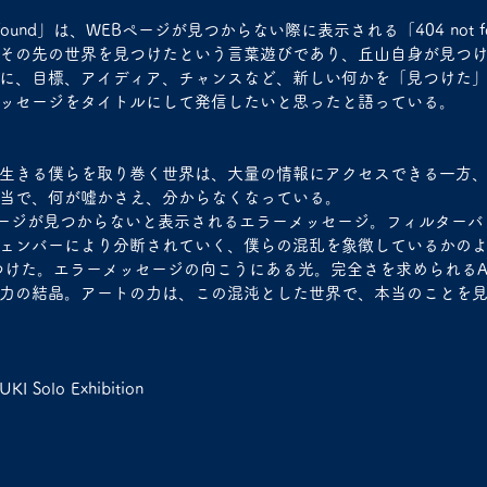
 found」は、WEBページが見つからない際に表示される「404 not 
その先の世界を見つけたという言葉遊びであり、丘山自身が見つ
に、目標、アイディア、チャンスなど、新しい何かを「見つけた
ッセージをタイトルにして発信したいと思ったと語っている。
生きる僕らを取り巻く世界は、大量の情報にアクセスできる一方
当で、何が嘘かさえ、分からなくなっている。
d。WEBページが見つからないと表示されるエラーメッセージ。フィルター
ェンバーにより分断されていく、僕らの混乱を象徴しているかの
僕は、見つけた。エラーメッセージの向こうにある光。完全さを求められる
力の結晶。アートの力は、この混沌とした世界で、本当のことを
 Solo Exhibition 