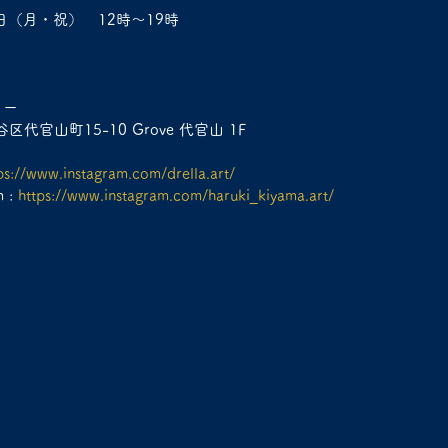
9日（月・祝）　12時～19時
リー
区代官山町15-10 Grove 代官山 1F
ps://www.instagram.com/drella.art/
 : 
https://www.instagram.com/haruki_kiyama.art/