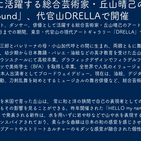
に活躍する総合芸術家・丘山晴己
 found」、代官山DRELLAで開催
、ダンサー、俳優として活躍する総合芸術家・丘山晴己のアート展「50
9日までの期間、東京・代官山の現代アートギャラリー「DRELLA
三郎とバレリーナの母・小山加代呼との間に生まれ、両親ともに
、幼少期から日本舞踊・バレエ・油絵などの英才教育を受けた丘山
ウンスクールにて高校卒業。グラフィックデザインでフィラデル
ツで美術学士（BFA）を取得し卒業。全世界で人気のイリュージョン
では、初の日本人出演者としてブロードウェイデビュー。現在は、油絵、デ
動、刀剣乱舞を始めとするミュージカルの舞台俳優など、総合芸
を米国で育った丘山は、 常に和と洋の狭間で自己の表現者として
その影響を見ることができる。昨年開催された「HELLO my nam
ound」で発表される新作は、水を用いずに岩や砂などで山や水を表現
ンスパイアされており、柔らかな曲線は日本の和の感覚を感じさ
プアートやストリートカルチャーのモダンな感覚が融合された個