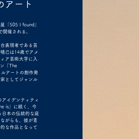
のアート
5 I found」
」で開催される。
舞台表現者である芸
晴己は14歳でアメ
フィア芸術大学に入
「The 
ジタルアートの創作発
術家としてジャンル
のアイデンティティ
e is」に続く、今
する日本の伝統的な庭
せながらも、彼が青
性的な作品となって