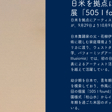
日米を拠点
展「505 I
日米を拠点にアーティスト
が、9月29日より10月
日本舞踊家の父・花柳伊
術に親しむ家庭環境より
リカに渡り、ウェストタ
学、パフォーミングアー
Illusionist」
表によるアーティスト活
を越えて活躍している。
幼少期を日本で、青年期
を模索しており、作風にも
回の個展「505 I f
園様式「枯山水」からイ
年期を過ごた米国のポッ
いる。