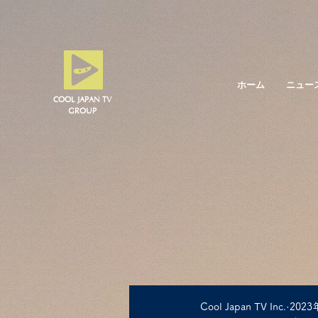
ホーム
ニュー
COOL JAPAN TV
​GROUP
Cool Japan TV Inc.
2023