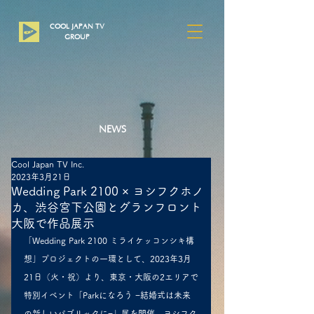
COOL JAPAN TV
​GROUP
NEWS
Cool Japan TV Inc.
2023年3月21日
Wedding Park 2100 × ヨシフクホノ
カ、渋谷宮下公園とグランフロント
大阪で作品展示
「Wedding Park 2100 ミライケッコンシキ構
想」プロジェクトの一環として、2023年3月
21日（火・祝）より、東京・大阪の2エリアで
特別イベント「Parkになろう −結婚式は未来
の新しいパブリックに−」展を開催。ヨシフク