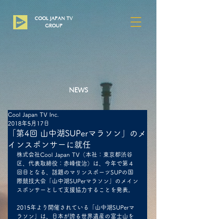
COOL JAPAN TV
​GROUP
NEWS
Cool Japan TV Inc.
2018年5月17日
「第4回 山中湖SUPerマラソン」のメ
インスポンサーに就任
株式会社Cool Japan TV（本社：東京都渋谷
区、代表取締役：赤峰俊治）は、今年で第４
回目となる、話題のマリンスポーツSUPの国
際競技大会「山中湖SUPerマラソン」のメイン
スポンサーとして支援協力することを発表。
2015年より開催されている「山中湖SUPerマ
ラソン」は、日本が誇る世界遺産の富士山を