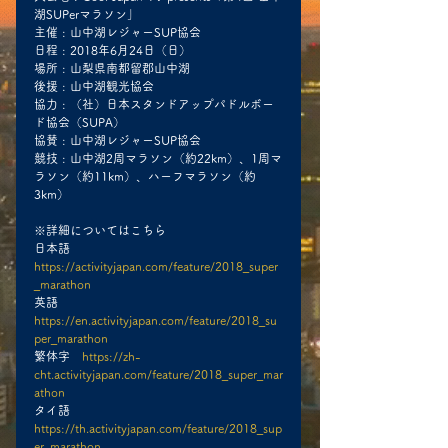
湖SUPerマラソン」
主催 : 山中湖レジャーSUP協会
日程 : 2018年6月24日（日）
場所 : 山梨県南都留郡山中湖
後援 : 山中湖観光協会
協力 : （社）日本スタンドアップパドルボー
ド協会（SUPA）
協賛 : 山中湖レジャーSUP協会
競技 : 山中湖2周マラソン（約22km）、1周マ
ラソン（約11km）、ハーフマラソン（約
3km）
※詳細についてはこちら
日本語　
https://activityjapan.com/feature/2018_super
_marathon
英語　
https://en.activityjapan.com/feature/2018_su
per_marathon
繁体字　
https://zh-
cht.activityjapan.com/feature/2018_super_mar
athon
タイ語　
https://th.activityjapan.com/feature/2018_sup
er_marathon