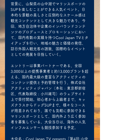
背景に、山梨県の山中湖でマリンスポーツの
SUPを楽しむことができる人気イベント。日
本的な景観の美しさと圧倒的なスケール感は
観光コンテンツとして大きな魅力であり、今
回、地方自治体や企業のインバウンドコンテ
ンツのプロデュースとプロモーションにおい
て、国内有数の実績を持つCool Japan TVとタ
イアップを行い、地域の魅力と価値の発信、
訪日外国人観光客の誘致、国際的なイベント
としての発展を目指していく。
エントリーは事業パートナーである、全国
3,000以上の提携事業者と約13,000プランを超
える、国内最大級の豊富なアクティビティの
コンテンツ提供と予約管理を行う、株式会社
アクティビティジャパン（本社 : 東京都新宿
区、代表取締役 : 小川雄司）のウェブサイト
上で受付開始。初心者から上級者まで、キッ
ズクラスからドッグSUPまで、様々なコース
が用意されており、誰でも気軽に参加できる
マリンスポーツとして、国内外より広く参加
者を募集している。大会当日は、海外の人気
インフルエンサーも競技参加する予定。
大会名 : Cool Japan TV presents「第4回 山中